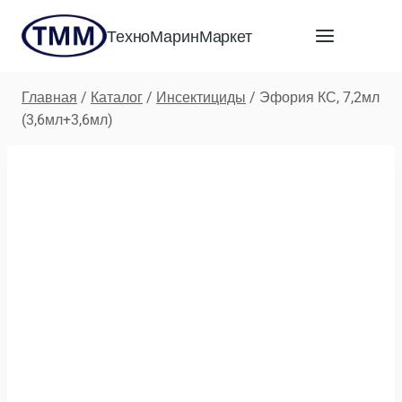
Перейти
ТехноМаринМаркет
к
содержимому
Главная
/
Каталог
/
Инсектициды
/
Эфория КС, 7,2мл
(3,6мл+3,6мл)