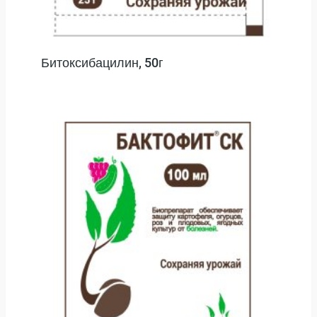
Битоксибацилин, 50г