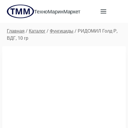
Перейти
ТехноМаринМаркет
к
содержимому
Главная
/
Каталог
/
Фунгициды
/
РИДОМИЛ Голд Р,
ВДГ, 10 гр