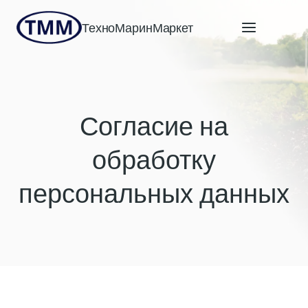
Перейти
ТехноМаринМаркет
к
содержимому
Согласие на
обработку
персональных данных