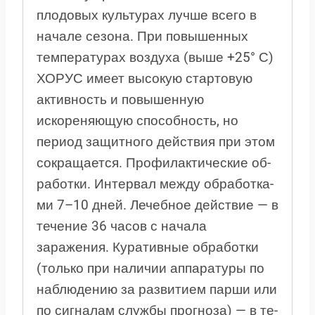
плодовых культурах лучше всего в
начале сезона. При повышенных
температурах воздуха (выше +25° С)
ХО­РУС имеет высокую стартовую
активность и повышенную
искореняющую способность, но
период защитного действия при этом
сокращается. Про­фи­лак­ти­че­с­кие об­
ра­бот­ки. Ин­тер­вал меж­ду об­ра­бот­ка­
ми 7–10 дней. Лечебное действие — в
течение 36 часов с начала
заражения. Ку­ра­тив­ные об­ра­бот­ки
(толь­ко при на­ли­чии ап­па­ра­ту­ры по
на­блю­де­нию за раз­ви­ти­ем пар­ши или
по си­гна­лам служ­бы про­гно­за) — в те­