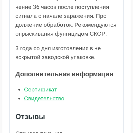
че­ние 36 ча­сов пос­ле по­ступ­ле­ния
си­гна­ла о на­ча­ле за­ра­же­ния. Про­
дол­же­ние об­ра­бо­ток. Ре­ко­мен­ду­ют­ся
оп­ры­с­ки­ва­ния фун­ги­ци­дом СКОР.
3 года со дня изготовления в не
вскрытой заводской упаковке.
Дополнительная информация
Сертификат
Свидетельство
Отзывы