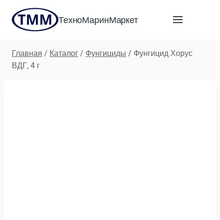
Перейти
ТехноМаринМаркет
к
содержимому
Главная
/
Каталог
/
Фунгициды
/
Фунгицид Хорус
ВДГ, 4 г