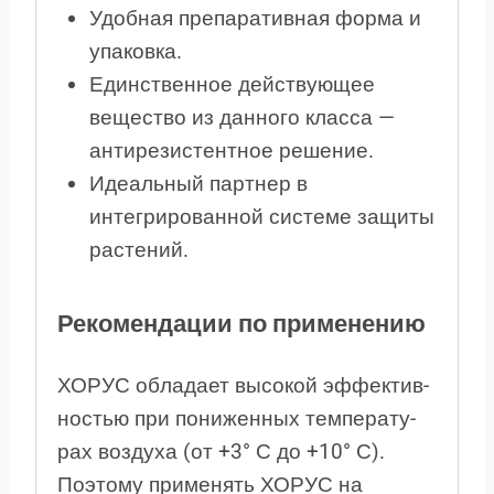
Удобная препаративная форма и
упаковка.
Единственное действующее
вещество из данного класса —
антирезистентное решение.
Идеальный партнер в
интегрированной системе защиты
растений.
Рекомендации по применению
ХО­РУС об­ла­да­ет вы­со­кой эф­фек­тив­
но­с­тью при по­ни­жен­ных тем­пе­ра­ту­
рах воз­ду­ха (от +3° С до +10° С).
Поэтому применять ХО­РУС на