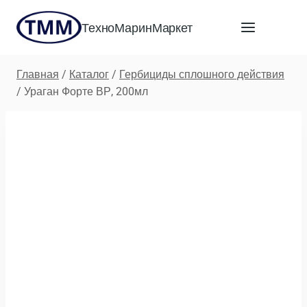
Перейти
ТехноМаринМаркет
к
содержимому
Главная
/
Каталог
/
Гербициды сплошного действия
/
Ураган Форте ВР, 200мл